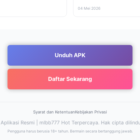
makin lancar tanpa hambatan blo
04 Mei 2026
Unduh APK
Daftar Sekarang
Syarat dan Ketentuan
Kebijakan Privasi
plikasi Resmi | mlbb777 Hot Terpercaya. Hak cipta dilin
Pengguna harus berusia 18+ tahun. Bermain secara bertanggung jawab.