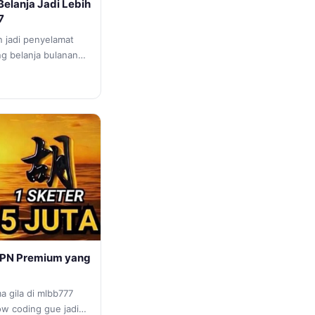
elanja Jadi Lebih
7
n jadi penyelamat
g belanja bulanan
 VPN Premium yang
 gila di mlbb777
w coding gue jadi