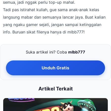
semua, jadi nggak perlu top-up mahal.
Tadi pas istirahat kuliah, gue sama anak-anak kelas
langsung mabar dan semuanya lancar jaya. Buat kalian
yang ngaku gamer sejati, jangan sampai ketinggalan
info. Buruan sikat filenya hanya di mlbb777!
Suka artikel ini? Coba
mlbb777
Unduh Gratis
Artikel Terkait