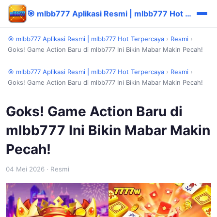
🎯 mlbb777 Aplikasi Resmi | mlbb777 Hot Terpercaya
🎯 mlbb777 Aplikasi Resmi | mlbb777 Hot Terpercaya
›
Resmi
›
Goks! Game Action Baru di mlbb777 Ini Bikin Mabar Makin Pecah!
🎯 mlbb777 Aplikasi Resmi | mlbb777 Hot Terpercaya
›
Resmi
›
Goks! Game Action Baru di mlbb777 Ini Bikin Mabar Makin Pecah!
Goks! Game Action Baru di
mlbb777 Ini Bikin Mabar Makin
Pecah!
04 Mei 2026
· Resmi