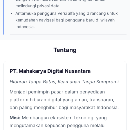
melindungi privasi data.
Antarmuka pengguna versi alfa yang dirancang untuk
kemudahan navigasi bagi pengguna baru di wilayah
Indonesia.
Tentang
PT. Mahakarya Digital Nusantara
Hiburan Tanpa Batas, Keamanan Tanpa Kompromi
Menjadi pemimpin pasar dalam penyediaan
platform hiburan digital yang aman, transparan,
dan paling menghibur bagi masyarakat Indonesia.
Misi:
Membangun ekosistem teknologi yang
mengutamakan kepuasan pengguna melalui