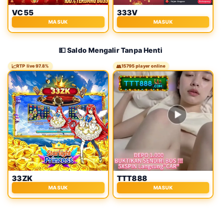
VC55
333V
MASUK
MASUK
💵 Saldo Mengalir Tanpa Henti
📈
RTP live 97.8%
👥
15795 player online
33ZK
TTT888
MASUK
MASUK