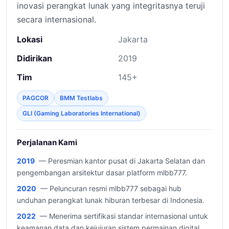
inovasi perangkat lunak yang integritasnya teruji
secara internasional.
Lokasi
Jakarta
Didirikan
2019
Tim
145+
PAGCOR
BMM Testlabs
GLI (Gaming Laboratories International)
Perjalanan Kami
2019
— Peresmian kantor pusat di Jakarta Selatan dan
pengembangan arsitektur dasar platform mlbb777.
2020
— Peluncuran resmi mlbb777 sebagai hub
unduhan perangkat lunak hiburan terbesar di Indonesia.
2022
— Menerima sertifikasi standar internasional untuk
keamanan data dan kejujuran sistem permainan digital.