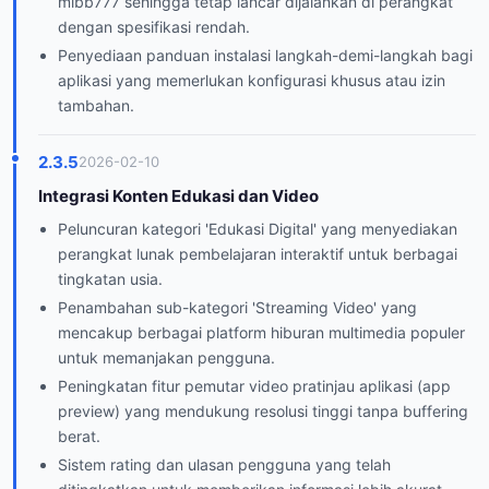
mlbb777 sehingga tetap lancar dijalankan di perangkat
dengan spesifikasi rendah.
Penyediaan panduan instalasi langkah-demi-langkah bagi
aplikasi yang memerlukan konfigurasi khusus atau izin
tambahan.
2.3.5
2026-02-10
Integrasi Konten Edukasi dan Video
Peluncuran kategori 'Edukasi Digital' yang menyediakan
perangkat lunak pembelajaran interaktif untuk berbagai
tingkatan usia.
Penambahan sub-kategori 'Streaming Video' yang
mencakup berbagai platform hiburan multimedia populer
untuk memanjakan pengguna.
Peningkatan fitur pemutar video pratinjau aplikasi (app
preview) yang mendukung resolusi tinggi tanpa buffering
berat.
Sistem rating dan ulasan pengguna yang telah