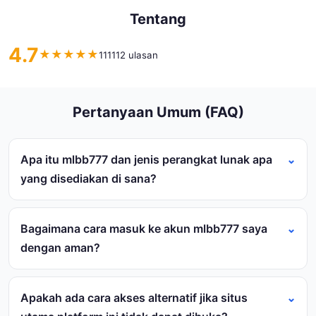
Tentang
4.7
★
★
★
★
★
111112 ulasan
Pertanyaan Umum (FAQ)
Apa itu mlbb777 dan jenis perangkat lunak apa
yang disediakan di sana?
Bagaimana cara masuk ke akun mlbb777 saya
dengan aman?
Apakah ada cara akses alternatif jika situs