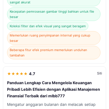
sangat akurat
Kecepatan pemrosesan gambar tinggi bahkan untuk file
besar
Koleksi filter dan efek visual yang sangat beragam
Memerlukan ruang penyimpanan internal yang cukup
besar
Beberapa fitur efek premium memerlukan unduhan
tambahan
★
★
★
★
★
4.7
Siti
Panduan Lengkap Cara Mengelola Keuangan
Pribadi Lebih Efisien dengan Aplikasi Manajemen
Finansial Terbaik dari mlbb777
Mengatur anggaran bulanan dan melacak setiap