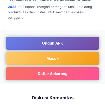
2023
— Ekspansi kategori perangkat lunak ke bidang
produktivitas dan utilitas untuk memperluas basis
pengguna.
Unduh APK
Masuk
Daftar Sekarang
Diskusi Komunitas