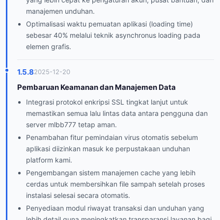
manajemen unduhan.
Optimalisasi waktu pemuatan aplikasi (loading time)
sebesar 40% melalui teknik asynchronus loading pada
elemen grafis.
1.5.8
2025-12-20
Pembaruan Keamanan dan Manajemen Data
Integrasi protokol enkripsi SSL tingkat lanjut untuk
memastikan semua lalu lintas data antara pengguna dan
server mlbb777 tetap aman.
Penambahan fitur pemindaian virus otomatis sebelum
aplikasi diizinkan masuk ke perpustakaan unduhan
platform kami.
Pengembangan sistem manajemen cache yang lebih
cerdas untuk membersihkan file sampah setelah proses
instalasi selesai secara otomatis.
Penyediaan modul riwayat transaksi dan unduhan yang
lebih detail guna meningkatkan transparansi layanan bagi