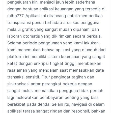
pengeluaran kini menjadi jauh lebih sederhana
dengan bantuan aplikasi keuangan yang tersedia di
mlbb777. Aplikasi ini dirancang untuk memberikan
transparansi penuh terhadap arus kas pengguna
melalui grafik yang sangat mudah dipahami dan
laporan otomatis yang dikirimkan secara berkala.
Selama periode penggunaan yang kami lakukan,
kami menemukan bahwa aplikasi yang diunduh dari
platform ini memiliki sistem keamanan yang sangat
ketat dengan enkripsi tingkat tinggi, memberikan
rasa aman yang mendalam saat memasukkan data
transaksi sensitif. Fitur pengingat tagihan dan
sinkronisasi antar perangkat bekerja dengan
sangat mulus, memastikan pengguna tidak pernah
lagi melewatkan pembayaran penting yang bisa
berakibat pada denda. Selain itu, navigasi di dalam
aplikasi terasa sangat ringan dan responsif, bahkan