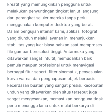
kreatif yang memungkinkan pengguna untuk
melakukan penyuntingan tingkat lanjut langsung
dari perangkat seluler mereka tanpa perlu
menggunakan komputer desktop yang berat.
Dalam pengujian intensif kami, aplikasi fotografi
yang diunduh melalui layanan ini menunjukkan
stabilitas yang luar biasa bahkan saat memproses
file gambar beresolusi tinggi. Antarmuka yang
ditawarkan sangat intuitif, memudahkan baik
pemula maupun profesional untuk menavigasi
berbagai fitur seperti filter sinematik, penyesuaian
kurva warna, dan penghapusan objek berbasis
kecerdasan buatan yang sangat presisi. Kecepatan
unduh yang ditawarkan oleh situs tersebut juga
sangat mengesankan, memastikan pengguna tidak
perlu menunggu lama untuk mulai berkarya di