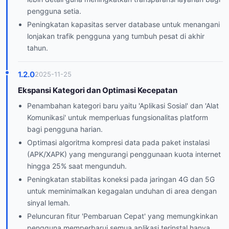
pengguna setia.
Peningkatan kapasitas server database untuk menangani
lonjakan trafik pengguna yang tumbuh pesat di akhir
tahun.
1.2.0
2025-11-25
Ekspansi Kategori dan Optimasi Kecepatan
Penambahan kategori baru yaitu 'Aplikasi Sosial' dan 'Alat
Komunikasi' untuk memperluas fungsionalitas platform
bagi pengguna harian.
Optimasi algoritma kompresi data pada paket instalasi
(APK/XAPK) yang mengurangi penggunaan kuota internet
hingga 25% saat mengunduh.
Peningkatan stabilitas koneksi pada jaringan 4G dan 5G
untuk meminimalkan kegagalan unduhan di area dengan
sinyal lemah.
Peluncuran fitur 'Pembaruan Cepat' yang memungkinkan
pengguna memperbarui semua aplikasi terinstal hanya