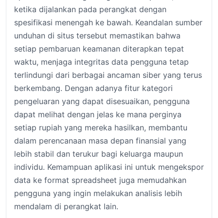
ketika dijalankan pada perangkat dengan
spesifikasi menengah ke bawah. Keandalan sumber
unduhan di situs tersebut memastikan bahwa
setiap pembaruan keamanan diterapkan tepat
waktu, menjaga integritas data pengguna tetap
terlindungi dari berbagai ancaman siber yang terus
berkembang. Dengan adanya fitur kategori
pengeluaran yang dapat disesuaikan, pengguna
dapat melihat dengan jelas ke mana perginya
setiap rupiah yang mereka hasilkan, membantu
dalam perencanaan masa depan finansial yang
lebih stabil dan terukur bagi keluarga maupun
individu. Kemampuan aplikasi ini untuk mengekspor
data ke format spreadsheet juga memudahkan
pengguna yang ingin melakukan analisis lebih
mendalam di perangkat lain.