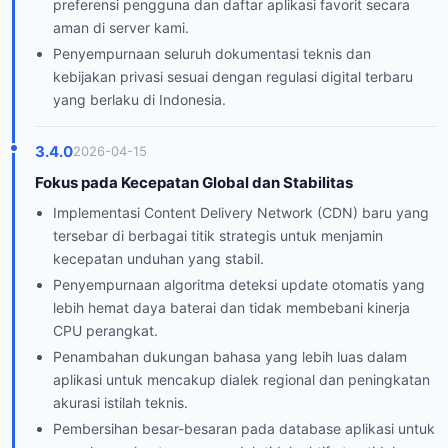
preferensi pengguna dan daftar aplikasi favorit secara
aman di server kami.
Penyempurnaan seluruh dokumentasi teknis dan
kebijakan privasi sesuai dengan regulasi digital terbaru
yang berlaku di Indonesia.
3.4.0
2026-04-15
Fokus pada Kecepatan Global dan Stabilitas
Implementasi Content Delivery Network (CDN) baru yang
tersebar di berbagai titik strategis untuk menjamin
kecepatan unduhan yang stabil.
Penyempurnaan algoritma deteksi update otomatis yang
lebih hemat daya baterai dan tidak membebani kinerja
CPU perangkat.
Penambahan dukungan bahasa yang lebih luas dalam
aplikasi untuk mencakup dialek regional dan peningkatan
akurasi istilah teknis.
Pembersihan besar-besaran pada database aplikasi untuk